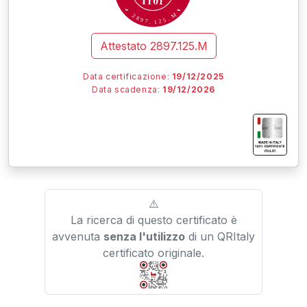
M
2
8
.
9
5
7
2
.
1
Attestato
2897.125.M
Data certificazione:
19/12/2025
Data scadenza:
19/12/2026
I
I
I
IT01.IT/
⚠️
La ricerca di questo certificato è
avvenuta
senza l'utilizzo
di un QRItaly
certificato originale.