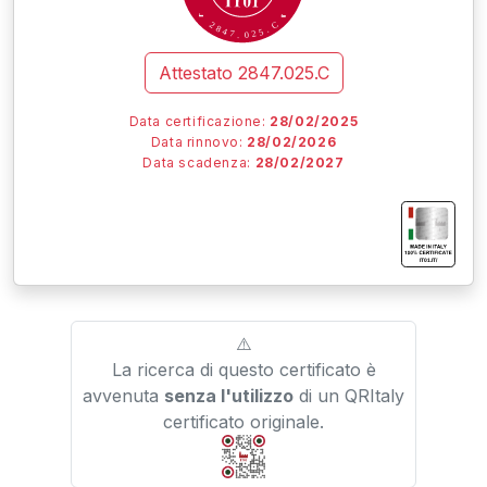
C
2
8
.
4
5
7
2
.
0
Attestato
2847.025.C
Data certificazione:
28/02/2025
Data rinnovo:
28/02/2026
Data scadenza:
28/02/2027
I
I
I
IT01.IT/
⚠️
La ricerca di questo certificato è
avvenuta
senza l'utilizzo
di un QRItaly
certificato originale.