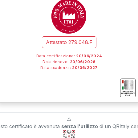
F
2
.
7
8
9
4
.
0
Attestato
279.048.F
Data certificazione:
20/06/2024
Data rinnovo:
20/06/2026
Data scadenza:
20/06/2027
I
I
I
IT01.IT/
⚠️
esto certificato è avvenuta
senza l'utilizzo
di un QRItaly cert