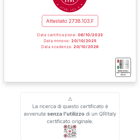
F
2
7
.
3
3
8
0
.
1
Attestato
2738.103.F
Data certificazione:
06/10/2023
Data rinnovo:
20/10/2025
Data scadenza:
20/10/2026
I
I
I
IT01.IT/
⚠️
La ricerca di questo certificato è
avvenuta
senza l'utilizzo
di un QRItaly
certificato originale.