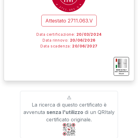
V
2
7
.
1
3
1
6
.
0
Attestato
2711.063.V
Data certificazione:
20/03/2024
Data rinnovo:
20/06/2026
Data scadenza:
20/06/2027
I
I
I
IT01.IT/
⚠️
La ricerca di questo certificato è
avvenuta
senza l'utilizzo
di un QRItaly
certificato originale.