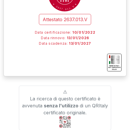
V
2
6
.
3
3
7
1
.
0
Attestato
2637.013.V
Data certificazione:
10/01/2022
Data rinnovo:
13/01/2026
Data scadenza:
13/01/2027
I
I
I
IT01.IT/
⚠️
La ricerca di questo certificato è
avvenuta
senza l'utilizzo
di un QRItaly
certificato originale.